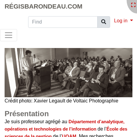
RÉGISBARONDEAU.COM
Find
Log in
Crédit photo: Xavier Legault de Voltaic Photographie
Présentation
Je suis professeur agrégé au
Département d’analytique,
opérations et technologies de l’information
de l'
École des
sciences de la gestion
de l’
UQAM
. Mes recherches