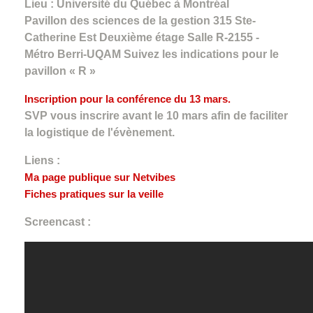
Lieu : Université du Québec à Montréal
Pavillon des sciences de la gestion 315 Ste-
Catherine Est Deuxième étage Salle R-2155 -
Métro Berri-UQAM Suivez les indications pour le
pavillon « R »
Inscription pour la conférence du 13 mars.
SVP vous inscrire avant le 10 mars afin de faciliter
la logistique de l'évènement.
Liens :
Ma page publique sur Netvibes
Fiches pratiques sur la veille
Screencast :