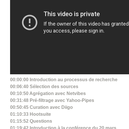
00:00:00 Introduction au processus de recherche
00:06:40 Sélection des sources
00:10:50 Agrégation avec Netvibes
00:31:48 Pré-filtrage avec Yahoo-Pipes
00:50:45 Curation avec Diigo
01:10:33 Hootsuite
01:15:52 Questions
01:19:42 Introduction à la conférence du 20 mars