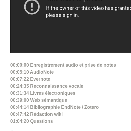
00:00:00 Enregistrement audio et prise de notes
00:05:10 AudioNote
00:07:22 Evernote
00:24:35 Reconnaissance vocale
00:31:34 Livres électroniques
00:39:00 Web sémantique
00:44:14 Bibliographie EndNote / Zotero
00:47:42 Rédaction wiki
01:04:20 Questions