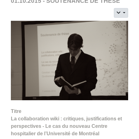
01.10.2015 - SOUTENANCE DE THÈSE
Titre
La collaboration wiki : critiques, justifications et
perspectives - Le cas du nouveau Centre
hospitalier de l’Université de Montréal