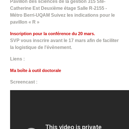
Pavillon des sciences de la gestion 315 Ste-
Catherine Est Deuxième étage Salle R-2155 -
Métro Berri-UQAM Suivez les indications pour le
pavillon « R »
Inscription pour la conférence du 20 mars.
SVP vous inscrire avant le 17 mars afin de faciliter
la logistique de l'évènement.
Liens :
Ma boîte à outil doctorale
Screencast :