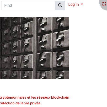
Find
Log in
s cryptomonnaies et les réseaux blockchain
rotection de la vie privée