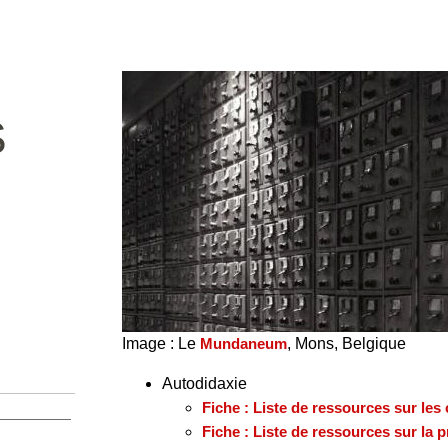
S
Image : Le
Mundaneum
, Mons, Belgique
Autodidaxie
Fiche : Liste de ressources sur le
Fiche : Liste de ressources sur la p